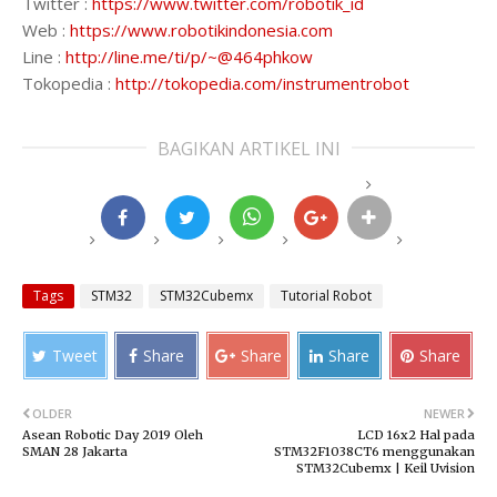
Twitter :
https://www.twitter.com/robotik_id
Web :
https://www.robotikindonesia.com
Line :
http://line.me/ti/p/~@464phkow
Tokopedia :
http://tokopedia.com/instrumentrobot
BAGIKAN ARTIKEL INI
Tags
STM32
STM32Cubemx
Tutorial Robot
Tweet
Share
Share
Share
Share
OLDER
NEWER
Asean Robotic Day 2019 Oleh
LCD 16x2 Hal pada
SMAN 28 Jakarta
STM32F1038CT6 menggunakan
STM32Cubemx | Keil Uvision