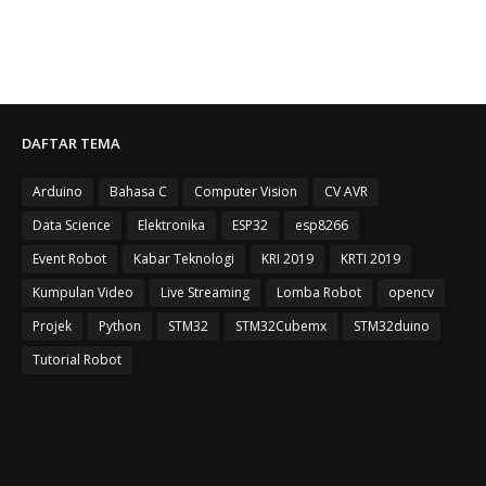
DAFTAR TEMA
Arduino
Bahasa C
Computer Vision
CV AVR
Data Science
Elektronika
ESP32
esp8266
Event Robot
Kabar Teknologi
KRI 2019
KRTI 2019
Kumpulan Video
Live Streaming
Lomba Robot
opencv
Projek
Python
STM32
STM32Cubemx
STM32duino
Tutorial Robot