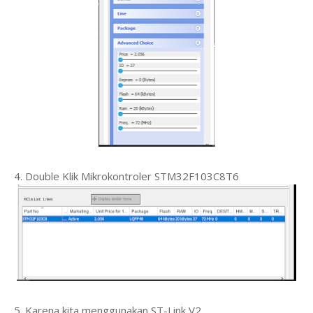
4. Double Klik Mikrokontroler STM32F103C8T6
5. Karena kita menggunakan ST-Link V2,