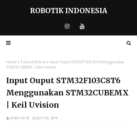
ROBOTIK INDONESIA
Home
Tutorial Robot
Input Ouput STM32F103C8T6 Menggunakan
STM32CUBEMX | Keil Uvision
Input Ouput STM32F103C8T6
Menggunakan STM32CUBEMX
| Keil Uvision
ROBOTIK ID
JULY 03, 2019