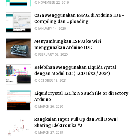
NOVEMBER 22, 2019
Cara Menggunakan ESP32 di Arduino IDE -
Compiling dan Uploading
JANUARY 14, 2020
Menyambungkan ESP32 ke WiFi
menggunakan Arduino IDE
FEBRUARY 05, 2020
Kelebihan Menggunakan LiquidCrystal
dengan Modul I2C ( LCD 16x2 / 20x4)
OCTOBER 18, 2021
LiquidCrystal_I2C.h: No such file or directory |
Arduino
MARCH 26, 2020
Rangkaian Input Pull Up dan Pull Down |
Sharing Elektronika #2
MARCH 27, 2019