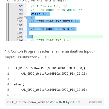
16. Taruh program utama di while(1).
17. Contoh Program sederhana memanfaatkan Input -
ouput ( Pushbutton - LED).
if(HAL_GPIO_ReadPin(GPIOA,GPIO_PIN_4)==0){
    HAL_GPIO_WritePin(GPIOA,GPIO_PIN_12,1);
}
else {
    HAL_GPIO_WritePin(GPIOA,GPIO_PIN_12,0);
}
GPIO_stm32cubemx_while
hosted with ❤ by
GitHub
view raw