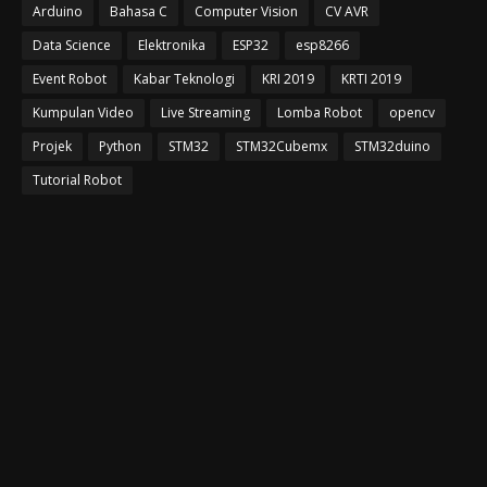
Arduino
Bahasa C
Computer Vision
CV AVR
Data Science
Elektronika
ESP32
esp8266
Event Robot
Kabar Teknologi
KRI 2019
KRTI 2019
Kumpulan Video
Live Streaming
Lomba Robot
opencv
Projek
Python
STM32
STM32Cubemx
STM32duino
Tutorial Robot