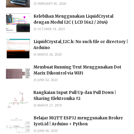
FEBRUARY 05, 2020
Kelebihan Menggunakan LiquidCrystal
dengan Modul I2C ( LCD 16x2 / 20x4)
OCTOBER 18, 2021
LiquidCrystal_I2C.h: No such file or directory |
Arduino
MARCH 26, 2020
Membuat Running Text Menggunakan Dot
Marix Dikontrol via WiFi
JUNE 02, 2023
Rangkaian Input Pull Up dan Pull Down |
Sharing Elektronika #2
MARCH 27, 2019
Belajar MQTT ESP32 menggunakan Broker
Iyoti.id | Arduino + Python
JUNE 06, 2023