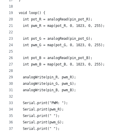
}
void loop() {
  int pot_R = analogRead(pin_pot_R);
  int pwm_R = map(pot_R, 0, 1023, 0, 255);
  int pot_G = analogRead(pin_pot_G);
  int pwm_G = map(pot_G, 0, 1023, 0, 255);
  int pot_B = analogRead(pin_pot_B);
  int pwm_B = map(pot_B, 0, 1023, 0, 255);
  analogWrite(pin_R, pwm_R);
  analogWrite(pin_G, pwm_G);
  analogWrite(pin_B, pwm_B);
  Serial.print("PWM: ");
  Serial.print(pwm_R);
  Serial.print(" ");
  Serial.print(pwm_G);
  Serial.print(" ");