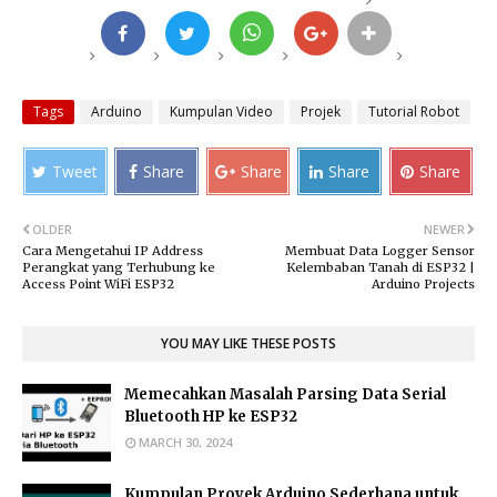
Tags
Arduino
Kumpulan Video
Projek
Tutorial Robot
Tweet
Share
Share
Share
Share
OLDER
NEWER
Cara Mengetahui IP Address
Membuat Data Logger Sensor
Perangkat yang Terhubung ke
Kelembaban Tanah di ESP32 |
Access Point WiFi ESP32
Arduino Projects
YOU MAY LIKE THESE POSTS
Memecahkan Masalah Parsing Data Serial
Bluetooth HP ke ESP32
MARCH 30, 2024
Kumpulan Proyek Arduino Sederhana untuk