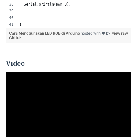
  Serial.println(pwm_B);
}
Cara Menggunakan LED RGB di Arduino
hosted with ❤ by
view raw
GitHub
Video