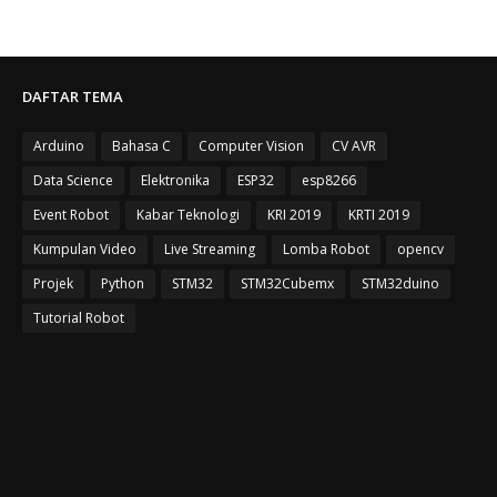
DAFTAR TEMA
Arduino
Bahasa C
Computer Vision
CV AVR
Data Science
Elektronika
ESP32
esp8266
Event Robot
Kabar Teknologi
KRI 2019
KRTI 2019
Kumpulan Video
Live Streaming
Lomba Robot
opencv
Projek
Python
STM32
STM32Cubemx
STM32duino
Tutorial Robot