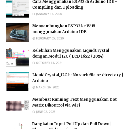
Cara Menggunakan ESP32 di Arduino IDE -
Compiling dan Uploading
JANUARY 14, 2020
Menyambungkan ESP32 ke WiFi
menggunakan Arduino IDE
FEBRUARY 05, 2020
Kelebihan Menggunakan LiquidCrystal
dengan Modul I2C ( LCD 16x2 / 20x4)
OCTOBER 18, 2021
LiquidCrystal_I2C.h: No such file or directory |
Arduino
MARCH 26, 2020
Membuat Running Text Menggunakan Dot
Marix Dikontrol via WiFi
JUNE 02, 2023
Rangkaian Input Pull Up dan Pull Down |