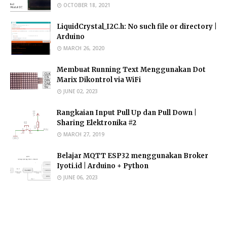
OCTOBER 18, 2021
LiquidCrystal_I2C.h: No such file or directory |
Arduino
MARCH 26, 2020
Membuat Running Text Menggunakan Dot
Marix Dikontrol via WiFi
JUNE 02, 2023
Rangkaian Input Pull Up dan Pull Down |
Sharing Elektronika #2
MARCH 27, 2019
Belajar MQTT ESP32 menggunakan Broker
Iyoti.id | Arduino + Python
JUNE 06, 2023