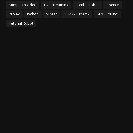
Kumpulan Video
Live Streaming
Lomba Robot
opencv
Projek
Python
STM32
STM32Cubemx
STM32duino
Tutorial Robot