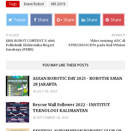
Tags
Event Robot
KRI 2019
Tweet
Share
Share
Share
Share
OLDER
NEWER
JAVA ROBOT CONTEST X oleh
Video tentang ADC di
Politeknik Elektronika Negeri
STM32F103C8T6 pada Keil UVision
Surabaya (PENS)
YOU MAY LIKE THESE POSTS
ASEAN ROBOTIC DAY 2023 - ROBOTIK SMAN
28 JAKARTA
JULY 05, 2023
Rescue Wall Follower 2022 - INSTITUT
TEKNOLOGI KALIMANTAN
SEPTEMBER 18, 2022