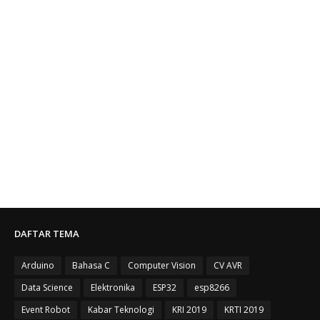
DAFTAR TEMA
Arduino
Bahasa C
Computer Vision
CV AVR
Data Science
Elektronika
ESP32
esp8266
Event Robot
Kabar Teknologi
KRI 2019
KRTI 2019