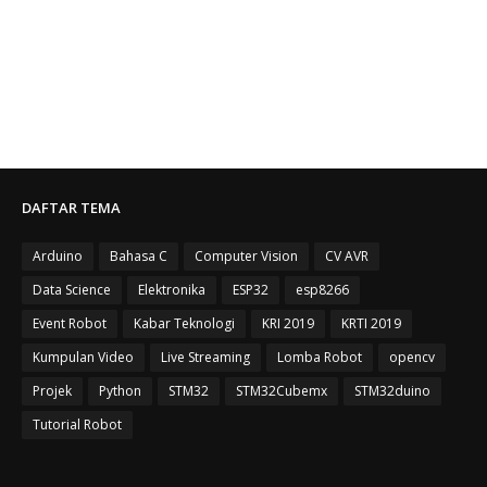
DAFTAR TEMA
Arduino
Bahasa C
Computer Vision
CV AVR
Data Science
Elektronika
ESP32
esp8266
Event Robot
Kabar Teknologi
KRI 2019
KRTI 2019
Kumpulan Video
Live Streaming
Lomba Robot
opencv
Projek
Python
STM32
STM32Cubemx
STM32duino
Tutorial Robot