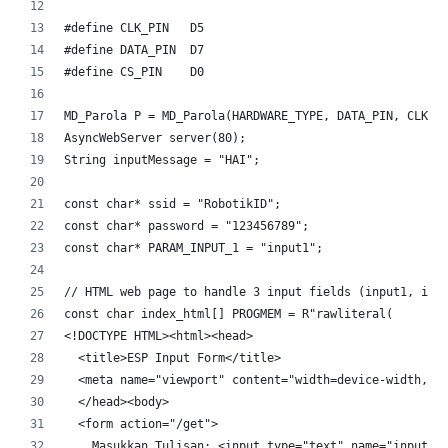
#define CLK_PIN   D5
#define DATA_PIN  D7
#define CS_PIN    D0
MD_Parola P = MD_Parola(HARDWARE_TYPE, DATA_PIN, CLK_P
AsyncWebServer server(80);
String inputMessage = "HAI";
const char* ssid = "RobotikID";
const char* password = "123456789";
const char* PARAM_INPUT_1 = "input1";
// HTML web page to handle 3 input fields (input1, inp
const char index_html[] PROGMEM = R"rawliteral(
<!DOCTYPE HTML><html><head>
  <title>ESP Input Form</title>
  <meta name="viewport" content="width=device-width, i
  </head><body>
  <form action="/get">
    Masukkan Tulisan: <input type="text" name="input1"