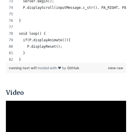
  server.begin();
  P.displayScroll(inputMessage.c_str(), PA_RIGHT, PA_S
}
void loop() {
  if(P.displayAnimate()){
    P.displayReset();    
  }
}
running text wifi
hosted with ❤ by
GitHub
view raw
Video