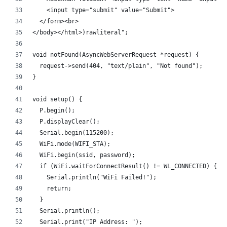
    <input type="submit" value="Submit">
  </form><br>
</body></html>)rawliteral";
void notFound(AsyncWebServerRequest *request) {
  request->send(404, "text/plain", "Not found");
}
void setup() {
  P.begin();
  P.displayClear();
  Serial.begin(115200);
  WiFi.mode(WIFI_STA);
  WiFi.begin(ssid, password);
  if (WiFi.waitForConnectResult() != WL_CONNECTED) {
    Serial.println("WiFi Failed!");
    return;
  }
  Serial.println();
  Serial.print("IP Address: ");