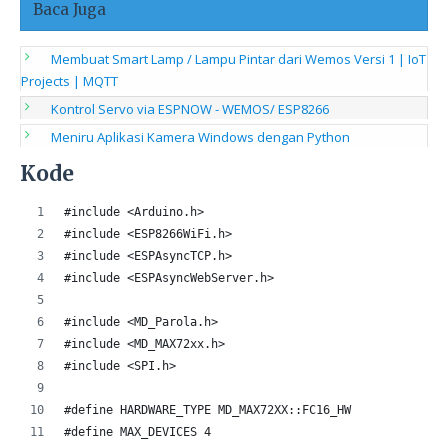
Baca Juga
Membuat Smart Lamp / Lampu Pintar dari Wemos Versi 1 | IoT
Projects | MQTT
Kontrol Servo via ESPNOW - WEMOS/ ESP8266
Meniru Aplikasi Kamera Windows dengan Python
Kode
#include <Arduino.h>
#include <ESP8266WiFi.h>
#include <ESPAsyncTCP.h>
#include <ESPAsyncWebServer.h>
#include <MD_Parola.h>
#include <MD_MAX72xx.h>
#include <SPI.h>
#define HARDWARE_TYPE MD_MAX72XX::FC16_HW
#define MAX_DEVICES 4