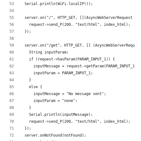
  Serial.println(WiFi.localIP());
  server.on("/", HTTP_GET, [](AsyncWebServerRequest *r
    request->send_P(200, "text/html", index_html);
  });
  server.on("/get", HTTP_GET, [] (AsyncWebServerReques
    String inputParam;
    if (request->hasParam(PARAM_INPUT_1)) {
      inputMessage = request->getParam(PARAM_INPUT_1)-
      inputParam = PARAM_INPUT_1;
    }
    else {
      inputMessage = "No message sent";
      inputParam = "none";
    }
    Serial.println(inputMessage);
    request->send_P(200, "text/html", index_html);
  });
  server.onNotFound(notFound);