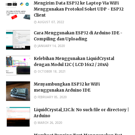
Mengirim Data ESP32 ke Laptop Via WiFi
Menggunakan Protokol Soket UDP - ESP32
Client
AUGUST 07, 2022
Cara Menggunakan ESP32 di Arduino IDE -
Compiling dan Uploading
JANUARY 14, 2020
Kelebihan Menggunakan LiquidCrystal
dengan Modul I2C ( LCD 16x2 / 20x4)
OCTOBER 18, 2021
Menyambungkan ESP32 ke WiFi
menggunakan Arduino IDE
FEBRUARY 05, 2020
LiquidCrystal_I2C.h: No such file or directory |
Arduino
MARCH 26, 2020