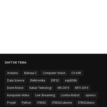
DAFTAR TEMA
Arduino
Bahasa C
Computer Vision
CV AVR
Data Science
Elektronika
ESP32
esp8266
Event Robot
Kabar Teknologi
KRI 2019
KRTI 2019
Kumpulan Video
Live Streaming
Lomba Robot
opencv
Projek
Python
STM32
STM32Cubemx
STM32duino