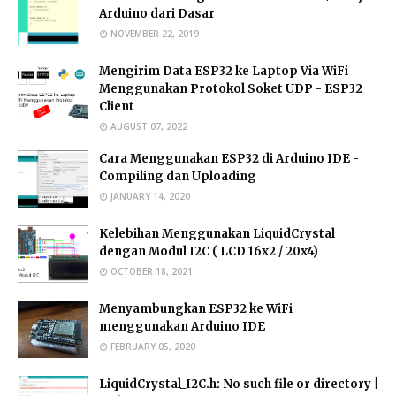
Arduino dari Dasar
NOVEMBER 22, 2019
Mengirim Data ESP32 ke Laptop Via WiFi
Menggunakan Protokol Soket UDP - ESP32
Client
AUGUST 07, 2022
Cara Menggunakan ESP32 di Arduino IDE -
Compiling dan Uploading
JANUARY 14, 2020
Kelebihan Menggunakan LiquidCrystal
dengan Modul I2C ( LCD 16x2 / 20x4)
OCTOBER 18, 2021
Menyambungkan ESP32 ke WiFi
menggunakan Arduino IDE
FEBRUARY 05, 2020
LiquidCrystal_I2C.h: No such file or directory |