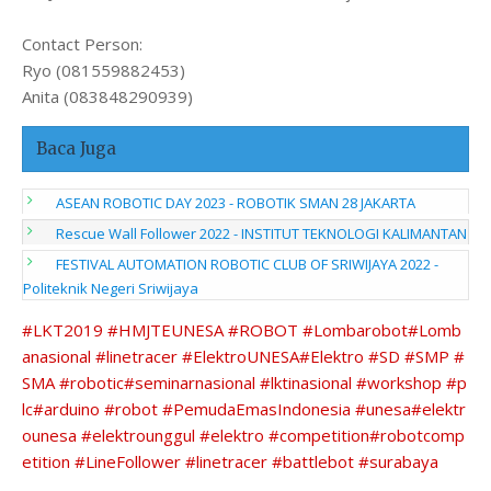
Contact Person:
Ryo (081559882453)
Anita (083848290939)
Baca Juga
ASEAN ROBOTIC DAY 2023 - ROBOTIK SMAN 28 JAKARTA
Rescue Wall Follower 2022 - INSTITUT TEKNOLOGI KALIMANTAN
FESTIVAL AUTOMATION ROBOTIC CLUB OF SRIWIJAYA 2022 -
Politeknik Negeri Sriwijaya
#LKT2019
#HMJTEUNESA
#ROBOT
#Lombarobot
#Lomb
anasional
#linetracer
#ElektroUNESA
#Elektro
#SD
#SMP
#
SMA
#robotic
#seminarnasional
#lktinasional
#workshop
#p
lc
#arduino
#robot
#PemudaEmasIndonesia
#unesa
#elektr
ounesa
#elektrounggul
#elektro
#competition
#robotcomp
etition
#LineFollower
#linetracer
#battlebot
#surabaya