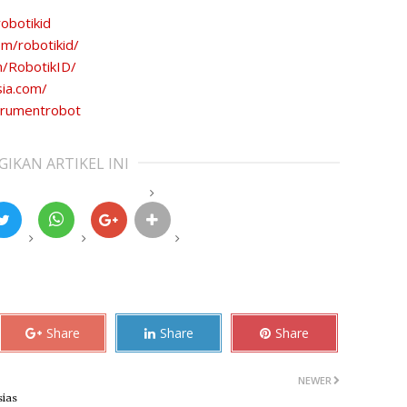
obotikid
m/robotikid/
m/RobotikID/
sia.com/
strumentrobot
GIKAN ARTIKEL INI
Share
Share
Share
NEWER
ias