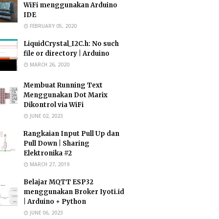
WiFi menggunakan Arduino
IDE
FEBRUARY 05, 2020
LiquidCrystal_I2C.h: No such
file or directory | Arduino
MARCH 26, 2020
Membuat Running Text
Menggunakan Dot Marix
Dikontrol via WiFi
JUNE 02, 2023
Rangkaian Input Pull Up dan
Pull Down | Sharing
Elektronika #2
MARCH 27, 2019
Belajar MQTT ESP32
menggunakan Broker Iyoti.id
| Arduino + Python
JUNE 06, 2023