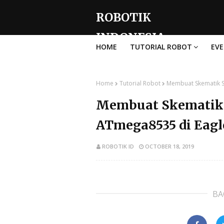
ROBOTIK
INDONESIA
HOME
TUTORIAL ROBOT
EV
Home
Tutorial Robot
Membuat Skematik S
Membuat Skematik 
ATmega8535 di Eagl
ROBOTIK ID
OCTOBER 18, 2019
BA