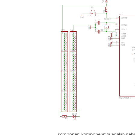
komponen-komponennya adalah sebag