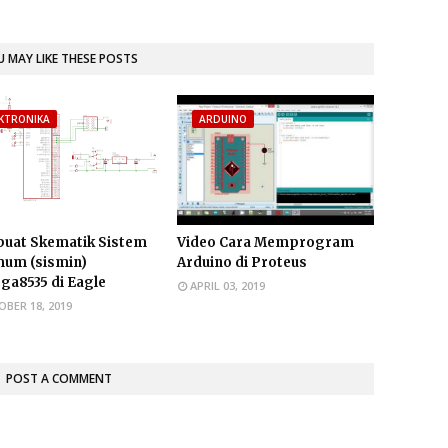
 MAY LIKE THESE POSTS
EKTRONIKA
ARDUINO
uat Skematik Sistem
Video Cara Memprogram
mum (sismin)
Arduino di Proteus
a8535 di Eagle
APRIL 03, 2019
BER 18, 2019
POST A COMMENT