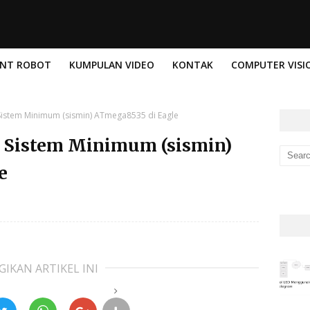
ENT ROBOT
KUMPULAN VIDEO
KONTAK
COMPUTER VISI
istem Minimum (sismin) ATmega8535 di Eagle
Sistem Minimum (sismin)
e
GIKAN ARTIKEL INI