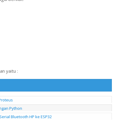
n yaitu :
Proteus
ngan Python
erial Bluetooth HP ke ESP32