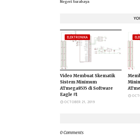
Negeri Surabaya
YOU
ELEKTRONIKA
EL
Video Membuat Skematik
Memb
Sistem Minimum
Mini
ATmega8535 di Software
ATmeg
Eagle #1
OCTO
OCTOBER 21, 2019
0 Comments