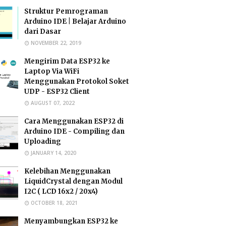
Struktur Pemrograman
Arduino IDE | Belajar Arduino
dari Dasar
NOVEMBER 22, 2019
Mengirim Data ESP32 ke
Laptop Via WiFi
Menggunakan Protokol Soket
UDP - ESP32 Client
AUGUST 07, 2022
Cara Menggunakan ESP32 di
Arduino IDE - Compiling dan
Uploading
JANUARY 14, 2020
Kelebihan Menggunakan
LiquidCrystal dengan Modul
I2C ( LCD 16x2 / 20x4)
OCTOBER 18, 2021
Menyambungkan ESP32 ke