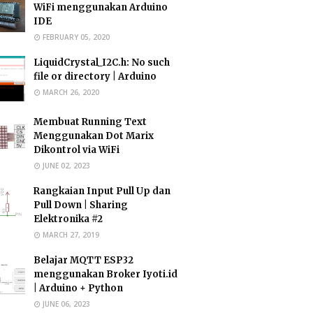
WiFi menggunakan Arduino
IDE
FEBRUARY 05, 2020
LiquidCrystal_I2C.h: No such
file or directory | Arduino
MARCH 26, 2020
Membuat Running Text
Menggunakan Dot Marix
Dikontrol via WiFi
JUNE 02, 2023
Rangkaian Input Pull Up dan
Pull Down | Sharing
Elektronika #2
MARCH 27, 2019
Belajar MQTT ESP32
menggunakan Broker Iyoti.id
| Arduino + Python
JUNE 06, 2023