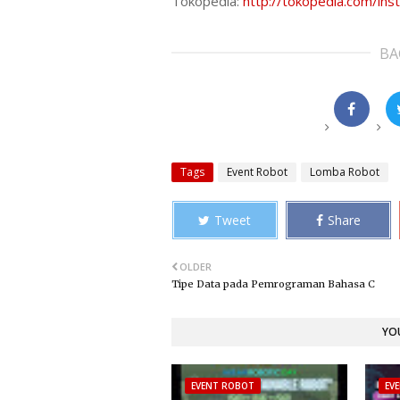
Tokopedia:
http://tokopedia.com/in
BA
Tags
Event Robot
Lomba Robot
Tweet
Share
OLDER
Tipe Data pada Pemrograman Bahasa C
YOU
EVENT ROBOT
EV