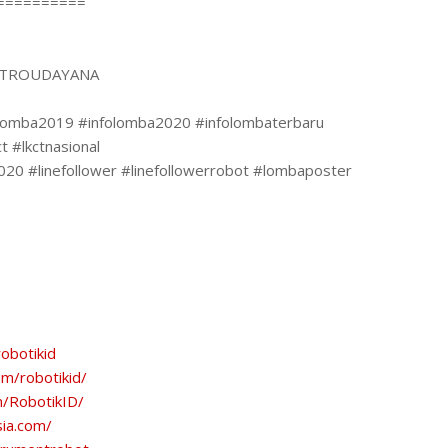
==========
KTROUDAYANA
folomba2019 #infolomba2020 #infolombaterbaru
t #lkctnasional
2020 #linefollower #linefollowerrobot #lombaposter
obotikid
m/robotikid/
m/RobotikID/
sia.com/