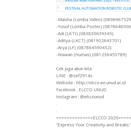
Rescue Wall Follower 2022 - INSTIT
FESTIVAL AUTOMATION ROBOTIC CLUB OF
-Maisha (Lomba Video) (089696752
-Yusuf (Lomba Poster) (0878646506
-Adi (LKTI) (083830639345)
-Aditya (LKCT) (081932643701)
-Arya (LF) (087864590452)
-Wawan (Humas) (081236453789)
Cek juga akun kita:
LINE : @zef2914s
Website : http://elcco.ee.unud.ac.id
Facebook : ELCCO UNUD
Instagram : @elccounud
.
.
==============ELCCO 2020====
“Express Your Creativity and Breaks 