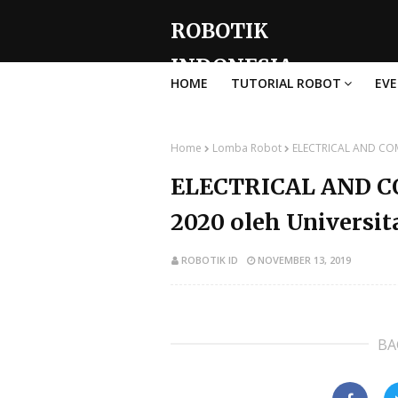
ROBOTIK
INDONESIA
HOME
TUTORIAL ROBOT
EV
Home
Lomba Robot
ELECTRICAL AND COM
ELECTRICAL AND 
2020 oleh Universi
ROBOTIK ID
NOVEMBER 13, 2019
BA