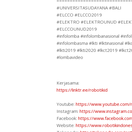
============================
#UNIVERSITASUDAYANA #BALI
#ELCCO #ELCCO2019
#ELEKTRO #ELEKTROUNUD #ELE
#ELCCOUNUD2019
#infolomba #infolombanasional #in
#infolombasma #lkti #lktinasional #lkc
#lkti2019 #lkti2020 #lkct2019 #lkct
#lombavideo
Kerjasama:
https://linktr.ee/robotikid
Youtube:
https://www.youtube.com/r
Instagram:
https://www.instagram.co
Facebook:
https://www.facebook.co
Website:
https://www.robotikindone