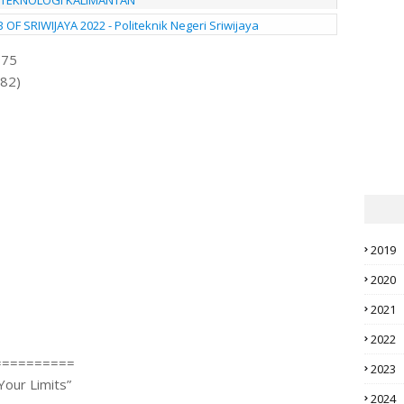
UT TEKNOLOGI KALIMANTAN
 SRIWIJAYA 2022 - Politeknik Negeri Sriwijaya
975
82)
2019
2020
2021
2022
==========
2023
Your Limits”
2024