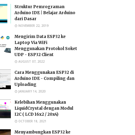
Struktur Pemrograman
Arduino IDE | Belajar Arduino
dari Dasar
NOVEMBER 22, 2019
Mengirim Data ESP32 ke
Laptop Via WiFi
Menggunakan Protokol Soket
UDP - ESP32 Client
AUGUST 07, 2022
Cara Menggunakan ESP32 di
Arduino IDE - Compiling dan
Uploading
JANUARY 14, 2020
Kelebihan Menggunakan
LiquidCrystal dengan Modul
I2C ( LCD 16x2 / 20x4)
OCTOBER 18, 2021
Menyambungkan ESP32 ke