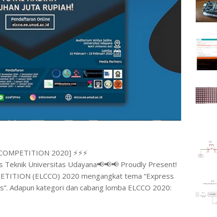
COMPETITION 2020] ⚡️⚡️⚡️
 Teknik Universitas Udayana📢📢📢 Proudly Present!
ITION (ELCCO) 2020 mengangkat tema “Express
its”. Adapun kategori dan cabang lomba ELCCO 2020: